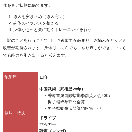
体を良い状態に保てます。
原因を突き止め（原因究明）
身体のバランスを整える
身体がもっと楽に動くトレーニングを行う
上記のことを行うことで自己回復能力が高まり、お悩みがどんどん
改善が期待されます。身体はいくらでも、やり直しができ、いくら
でも能力を引き出せると考えます。
施術歴
19年
中国武術（武術歴28年）
香港首屈国際蟷螂拳群英大会2007
男子蟷螂拳部門金賞
男子蟷螂拳武器部門銀賞…他
趣味・特技
ドライブ
サッカー
読書（マンガ）